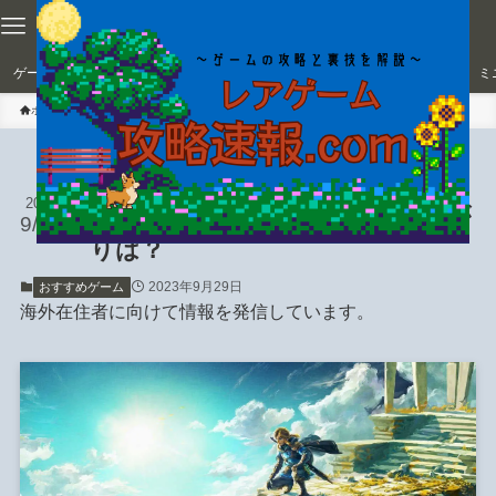
ゲーム紹介
おすすめゲーム
放置ゲーム
オンライン対戦ゲーム
ミ
ホーム
おすすめゲーム
【ゼルダ 新作】ティアーズ オブ
2023
ザ キングダム！魅力と前作の繋が
9/29
りは？
2023年9月29日
おすすめゲーム
海外在住者に向けて情報を発信しています。