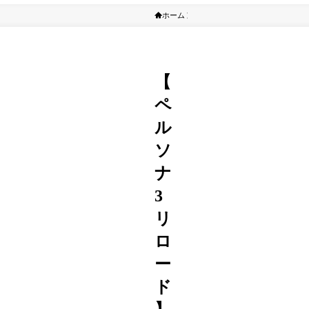
ホーム
ペルソナ
【
ペ
ル
ソ
ナ
3
リ
ロ
ー
ド