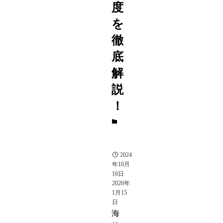
度
を
徹
底
解
説
！
ペ
ル
ソ
ナ
2024
年10月
16日
2026年
1月15
日
海