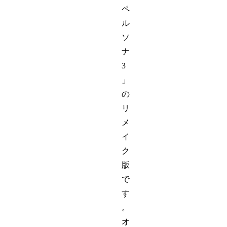
ペ
ル
ソ
ナ
3
」
の
リ
メ
イ
ク
版
で
す
。
オ