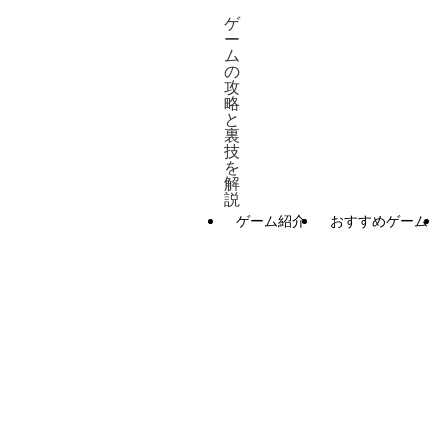
ゲ
ー
ム
の
攻
略
と
裏
技
を
解
説
ゲーム紹介
おすすめゲーム