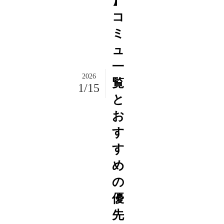
】
コ
ミ
ュ
一
2026
覧
1/15
と
お
す
す
め
の
優
先