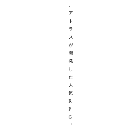
、
ア
ト
ラ
ス
が
開
発
し
た
人
気
R
P
G
「