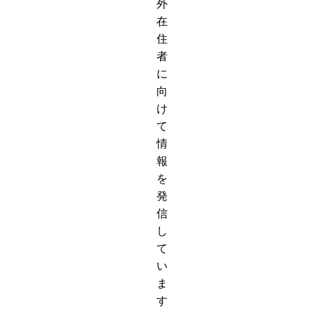
外
在
住
者
に
向
け
て
情
報
を
発
信
し
て
い
ま
す