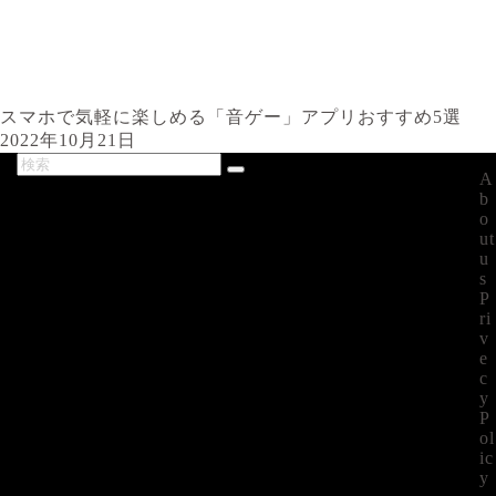
スマホで気軽に楽しめる「音ゲー」アプリおすすめ5選
2022年10月21日
A
最新記事
b
o
ut
u
s
P
ri
v
e
c
y
P
ol
ic
y