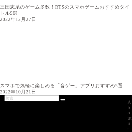
三国志系のゲーム多数！RTSのスマホゲームおすすめタイ
トル5選
2022年12月27日
スマホで気軽に楽しめる「音ゲー」アプリおすすめ5選
2022年10月21日
A
最新記事
b
o
ut
u
s