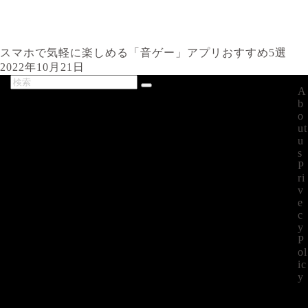
スマホで気軽に楽しめる「音ゲー」アプリおすすめ5選
2022年10月21日
A
最新記事
b
o
ut
u
s
P
ri
v
e
c
y
P
ol
ic
y
©