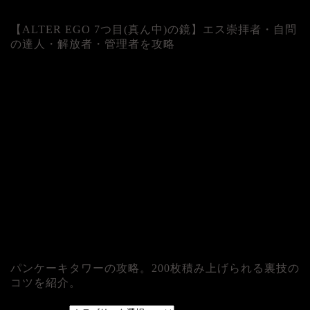
【ALTER EGO 7つ目(真ん中)の鏡】エス崇拝者・自問
の達人・解放者・管理者を攻略
パンケーキタワーの攻略。200枚積み上げられる裏技の
コツを紹介。
カテゴリー