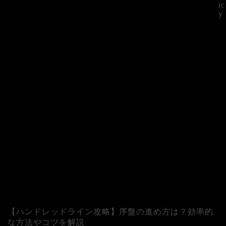
ic
y
©
【ハンドレッドライン攻略】序盤の進め方は？効率的
な方法やコツを解説