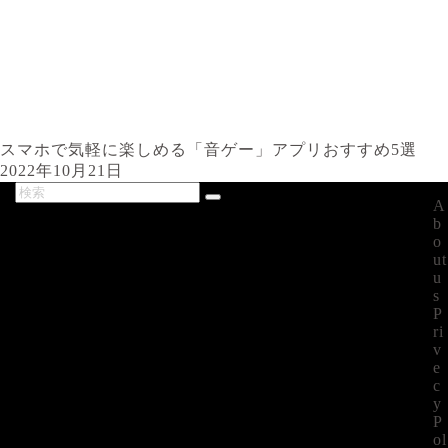
スマホで気軽に楽しめる「音ゲー」アプリおすすめ5選
2022年10月21日
A
最新記事
b
o
ut
u
s
P
ri
v
e
c
y
P
ol