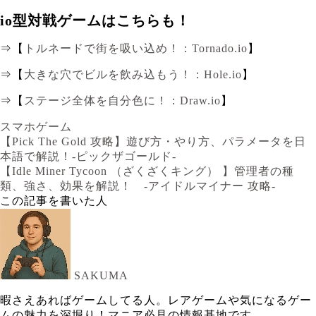
io型対戦ゲームはこちらも！
⇒【
トルネードで街を吸い込め！：Tornado.io
】
⇒【
大きな穴でビルを飲み込もう！：Hole.io
】
⇒【
ステージ全体を自分色に！：Draw.io
】
スマホゲーム
【Pick The Gold 攻略】遊び方・やり方、パラメータを日
本語で解説！-ピックザゴールド-
【Idle Miner Tycoon （ざくざくキング） 】管理者の種
類、強さ、効果を解説！ -アイドルマイナー 攻略-
この記事を書いた人
SAKUMA
暇さえあればゲームしてる人。レアゲームや気になるゲー
ムの魅力を深堀り！マニア必見の情報基地です。