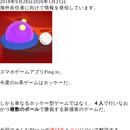
2018年9月28日
2026年1月21日
海外在住者に向けて情報を発信しています。
スマホゲームアプリPing.io。
今度のio系ゲームはホッケーだ。
しかも単なるホッケー型ゲームではなく、
４人
で行いなお
かつ
複数のボール
で勝負する新感覚のゲームだ。
今回のそんなPIng.ioの
遊び方
と
コツ
について解説する。