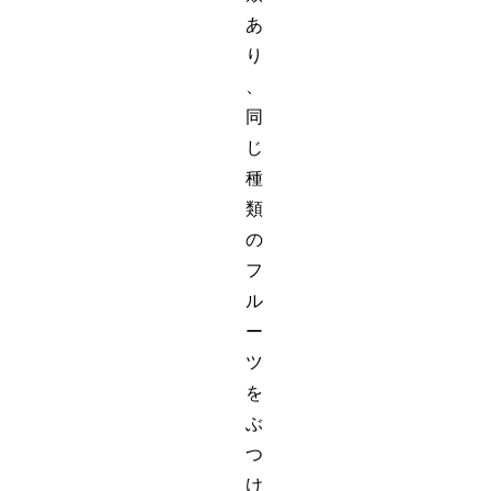
あ
り
、
同
じ
種
類
の
フ
ル
ー
ツ
を
ぶ
つ
け