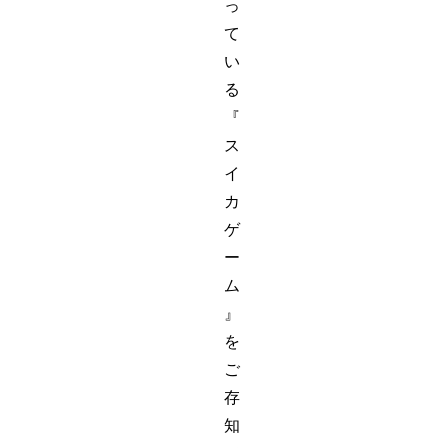
っ
て
い
る
『
ス
イ
カ
ゲ
ー
ム
』
を
ご
存
知