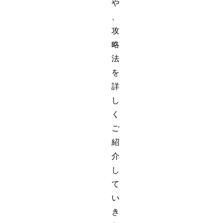
や
、
攻
略
法
を
詳
し
く
ご
紹
介
し
て
い
き