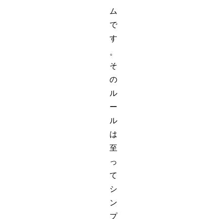
ム
で
す
。
そ
の
ル
ー
ル
は
至
っ
て
シ
ン
プ