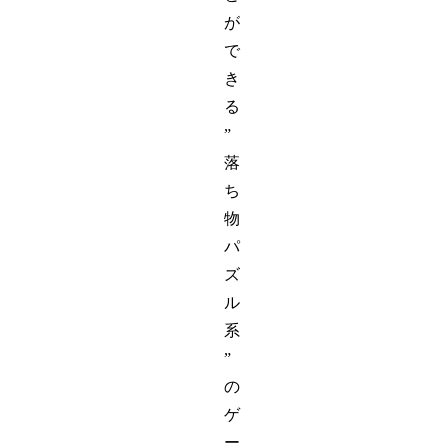
が
で
き
る
”
落
ち
物
パ
ズ
ル
系
”
の
ゲ
ー