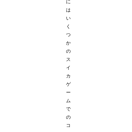
に
は
い
く
つ
か
の
ス
イ
カ
ゲ
ー
ム
で
の
コ