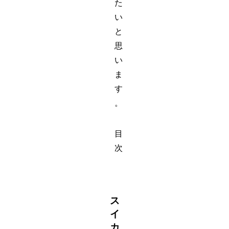
た
い
と
思
い
ま
す
。
目
次
ス
イ
カ