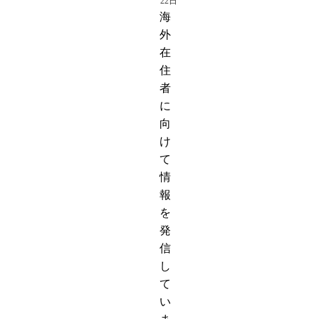
22日
海
外
在
住
者
に
向
け
て
情
報
を
発
信
し
て
い