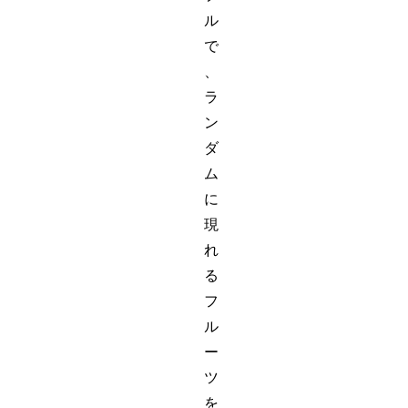
ル
で
、
ラ
ン
ダ
ム
に
現
れ
る
フ
ル
ー
ツ
を