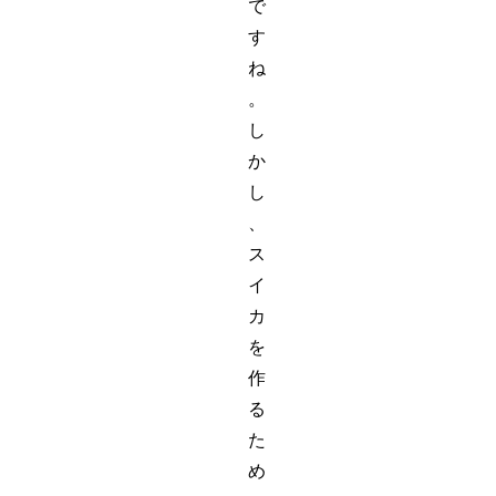
で
す
ね
。
し
か
し
、
ス
イ
カ
を
作
る
た
め