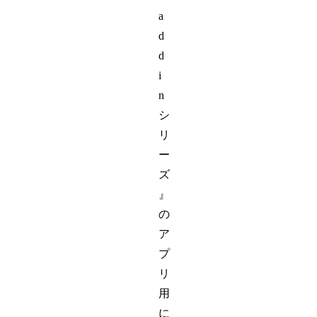
a
d
d
i
n
シ
リ
ー
ズ
』
の
ア
プ
リ
用
に