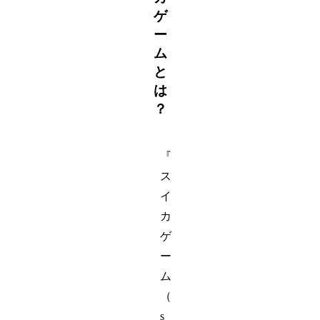
ゲ
ー
ム
と
は
？
『
ス
イ
カ
ゲ
ー
ム
（
s