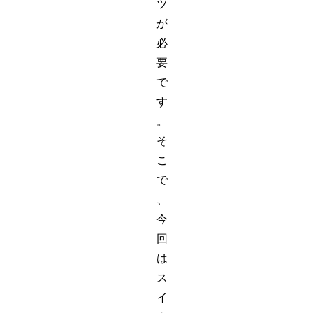
ツ
が
必
要
で
す
。
そ
こ
で
、
今
回
は
ス
イ