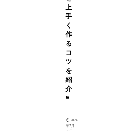
上
手
く
作
る
コ
ツ
を
紹
介
ゲ
ー
ム
紹
介
2024
年7月