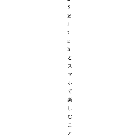
S
w
i
t
c
h
と
ス
マ
ホ
で
楽
し
む
こ
と