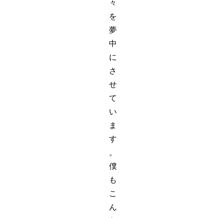
々
を
夢
中
に
さ
せ
て
い
ま
す
。
僕
も
こ
ん