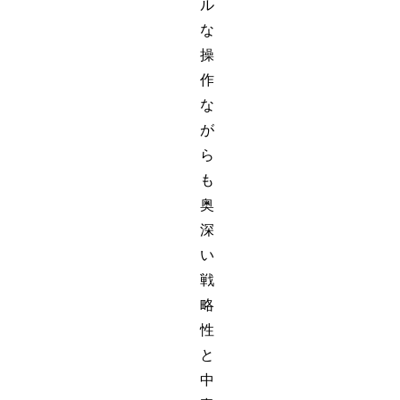
ル
な
操
作
な
が
ら
も
奥
深
い
戦
略
性
と
中