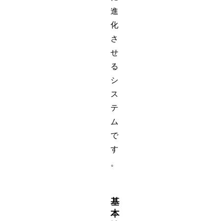
進
化
さ
せ
る
シ
ス
テ
ム
で
す
。
基
本