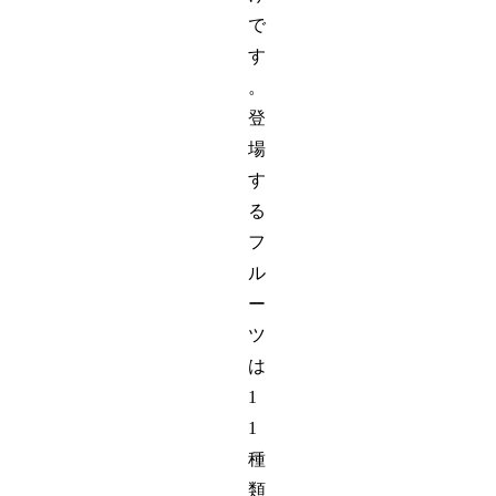
で
す
。
登
場
す
る
フ
ル
ー
ツ
は
1
1
種
類