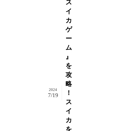
ス
イ
カ
ゲ
ー
ム
』
を
攻
略
2024
！
7/19
ス
イ
カ
を