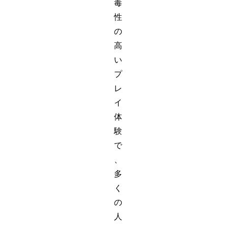
毒
性
の
高
い
プ
レ
イ
体
験
で
、
多
く
の
人