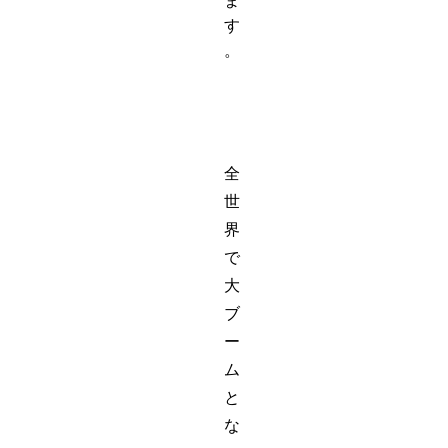
ま
す
。
全
世
界
で
大
ブ
ー
ム
と
な