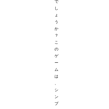
で
し
ょ
う
か
？
こ
の
ゲ
ー
ム
は
、
シ
ン
プ