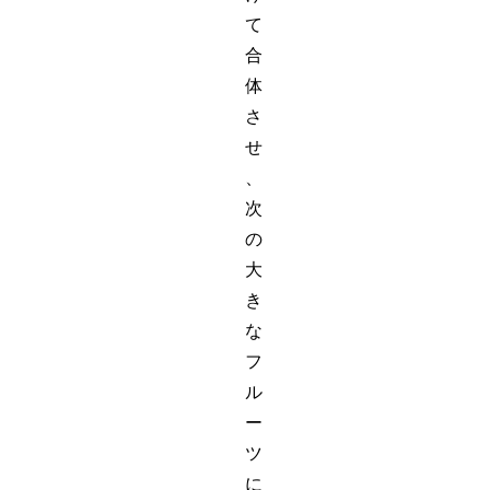
て
合
体
さ
せ
、
次
の
大
き
な
フ
ル
ー
ツ
に