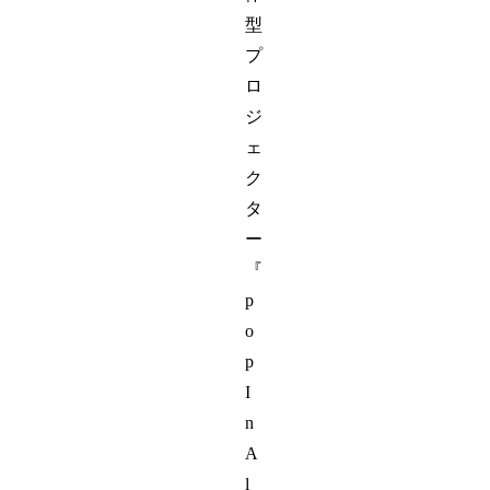
型
プ
ロ
ジ
ェ
ク
タ
ー
『
p
o
p
I
n
A
l