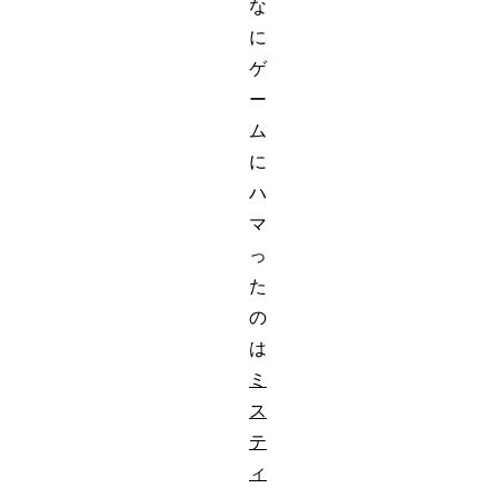
な
に
ゲ
ー
ム
に
ハ
マ
っ
た
の
は
ミ
ス
テ
ィ