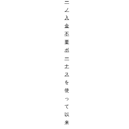
ー
ノ
入
金
不
要
ボ
ー
ナ
ス
を
使
っ
て
以
来