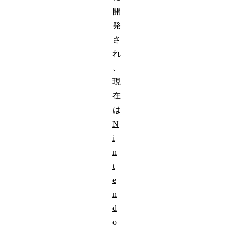
開
発
さ
れ
、
現
在
は
N
i
n
t
e
n
d
o