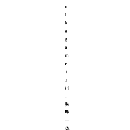
u
i
k
a
g
a
m
e
）
』
は
、
照
明
一
体