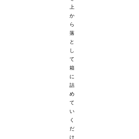
上
か
ら
落
と
し
て
箱
に
詰
め
て
い
く
だ
け