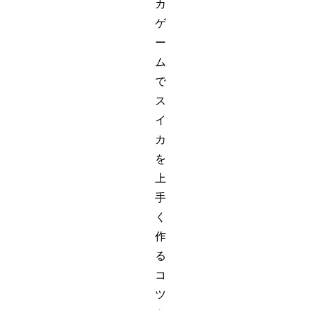
カ
ゲ
ー
ム
で
ス
イ
カ
を
上
手
く
作
る
コ
ツ