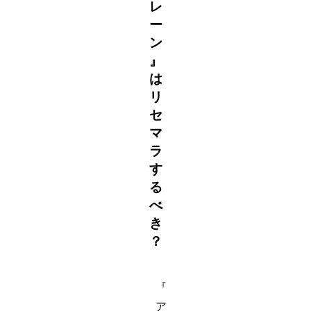
レ
ー
ン
』
は
リ
セ
マ
ラ
す
る
べ
き
？
『
ア