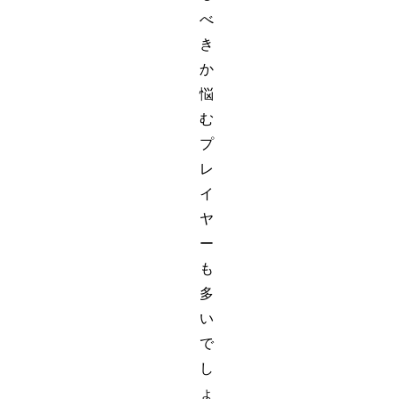
べ
き
か
悩
む
プ
レ
イ
ヤ
ー
も
多
い
で
し
ょ