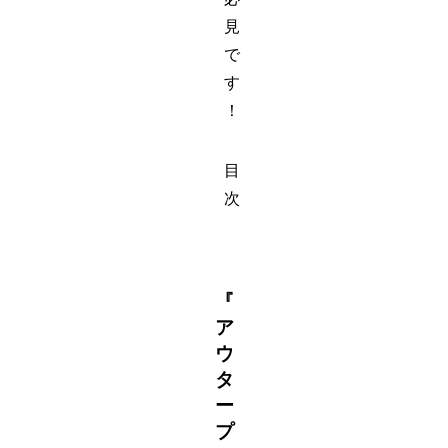
見
で
す
！
目
次
『
ア
ウ
タ
ー
プ