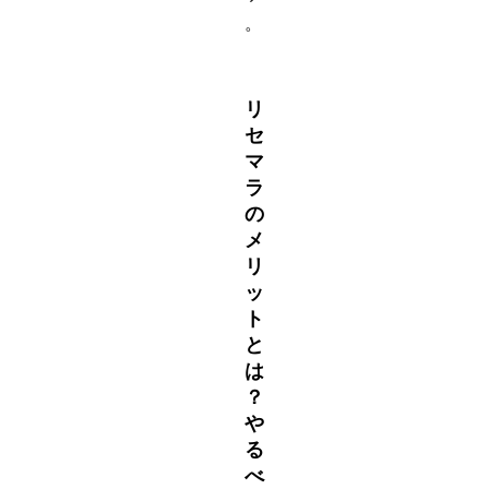
。
リ
セ
マ
ラ
の
メ
リ
ッ
ト
と
は
？
や
る
べ