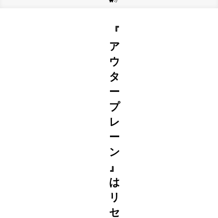
ホーム
スマホゲーム
『
ア
ウ
タ
ー
プ
レ
ー
ン
』
は
リ
セ