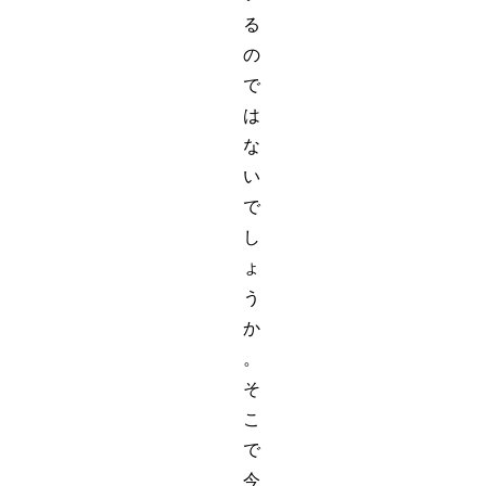
る
の
で
は
な
い
で
し
ょ
う
か
。
そ
こ
で
今