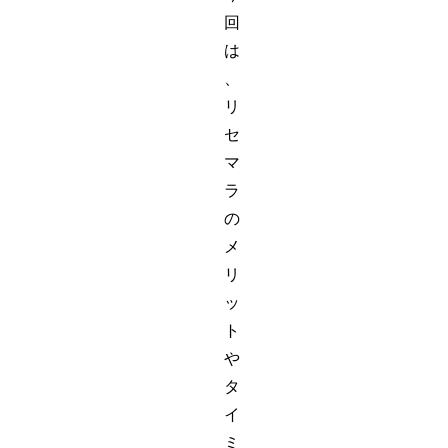
回
は
、
リ
セ
マ
ラ
の
メ
リ
ッ
ト
や
タ
イ
ミ