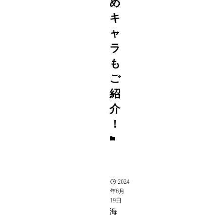
め
キ
ャ
ラ
も
ご
紹
介
！
ス
マ
ホ
ゲ
ー
ム
2024
年6月
19日
海