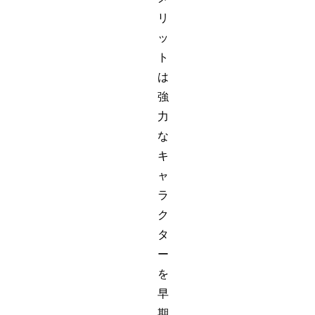
リ
ッ
ト
は
強
力
な
キ
ャ
ラ
ク
タ
ー
を
早
期