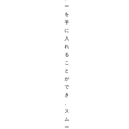
ー
を
手
に
入
れ
る
こ
と
が
で
き
、
ス
ム
ー