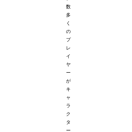
数
多
く
の
プ
レ
イ
ヤ
ー
が
キ
ャ
ラ
ク
タ
ー