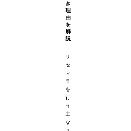
き
理
由
を
解
説
リ
セ
マ
ラ
を
行
う
主
な
メ