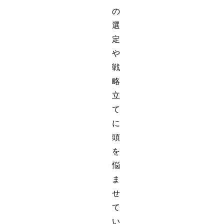
の
選
定
や
戦
略
立
て
に
頭
を
悩
ま
せ
て
い