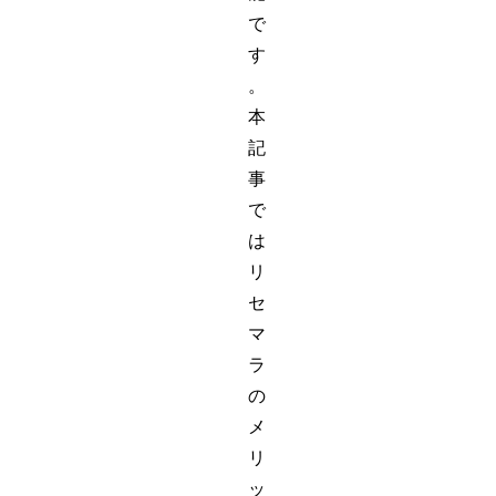
で
す
。
本
記
事
で
は
リ
セ
マ
ラ
の
メ
リ
ッ