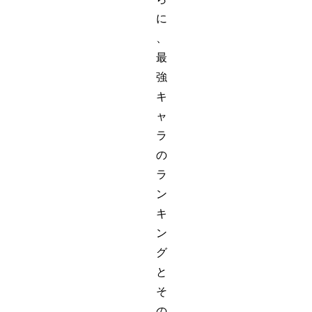
に
、
最
強
キ
ャ
ラ
の
ラ
ン
キ
ン
グ
と
そ
の