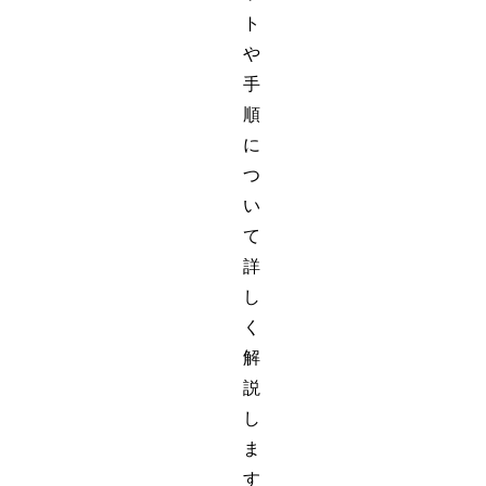
ト
や
手
順
に
つ
い
て
詳
し
く
解
説
し
ま
す