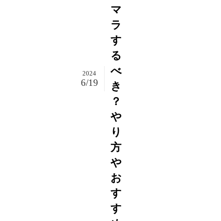
マ
ラ
す
る
べ
2024
6/19
き
？
や
り
方
や
お
す
す