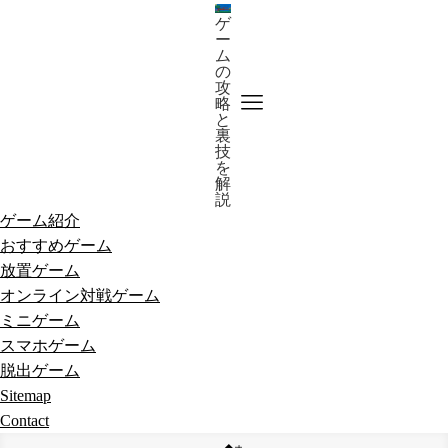
ゲ
ー
ム
の
攻
略
と
裏
技
を
解
説
ゲーム紹介
おすすめゲーム
放置ゲーム
オンライン対戦ゲーム
ミニゲーム
スマホゲーム
脱出ゲーム
Sitemap
Contact