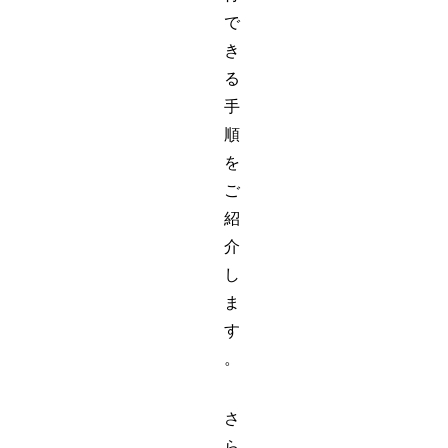
で
き
る
手
順
を
ご
紹
介
し
ま
す
。
さ
ら