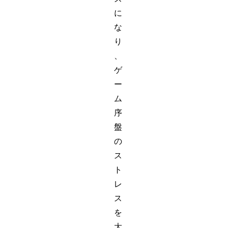
に
な
り
、
ゲ
ー
ム
序
盤
の
ス
ト
レ
ス
を
大