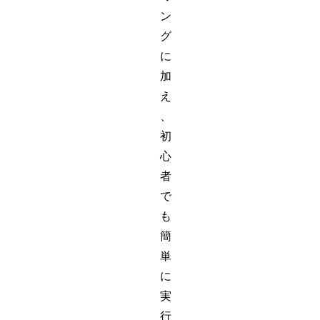
ン
グ
に
加
え
、
初
心
者
で
も
簡
単
に
実
行