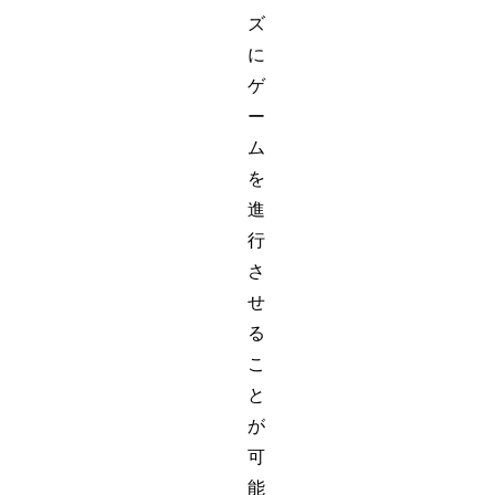
ズ
に
ゲ
ー
ム
を
進
行
さ
せ
る
こ
と
が
可
能