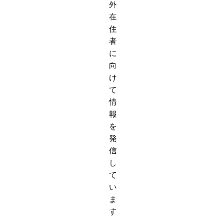
外
在
住
者
に
向
け
て
情
報
を
発
信
し
て
い
ま
す