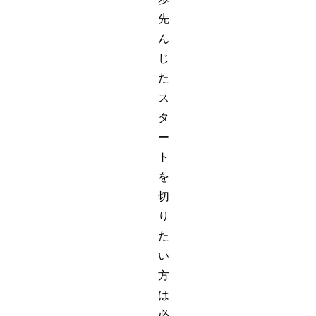
先
ん
じ
た
ス
タ
ー
ト
を
切
り
た
い
方
は
必