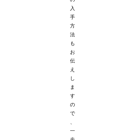
入
手
方
法
も
お
伝
え
し
ま
す
の
で
、
一
歩