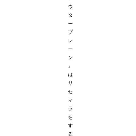
ウ
タ
ー
プ
レ
ー
ン
』
は
リ
セ
マ
ラ
を
す
る