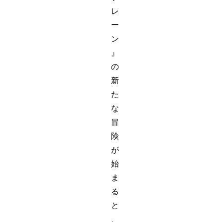
レ
ー
ン
』
の
新
た
な
冒
険
が
始
ま
る
と
、