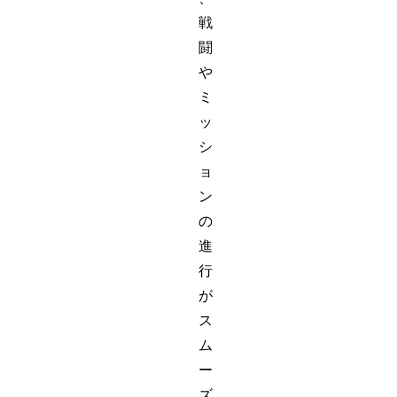
戦
闘
や
ミ
ッ
シ
ョ
ン
の
進
行
が
ス
ム
ー
ズ