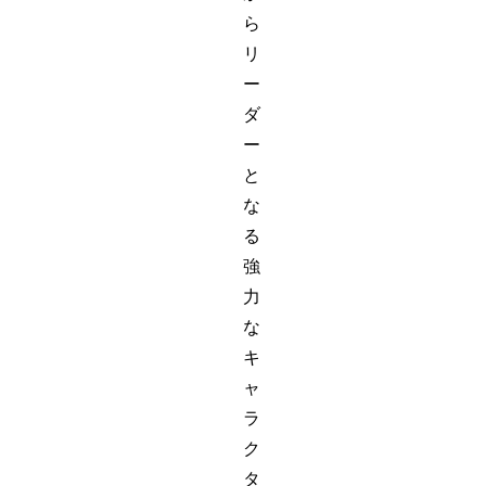
ら
リ
ー
ダ
ー
と
な
る
強
力
な
キ
ャ
ラ
ク
タ