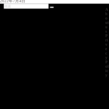
2022年7月4日
A
最新記事
b
o
ut
u
s
P
ri
v
e
c
y
P
ol
ic
y
©