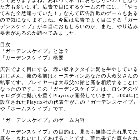
ってありますよね。あれって本当におもしろいの？と思っ
た方も多いはず。広告で目にするゲームの中には、「やっ
てみた全然違っていた！」なんて広告詐欺のゲームもある
ので気になりますよね。今回は広告でよく目にする『ガー
デンスケイプ』が本当におもしろいのか、また、やり込み
要素があるのか調べてみました。
目次
『ガーデンスケイプ』とは？
『ガーデンスケイプ』概要
広告でよく目にする、赤い蝶ネクタイに髭を生やしている
おじさん。彼の名前はオースティンあなたの大叔父さんの
執事です。プレイヤーは大叔父の館と庭を相続することに
なったのです。この『ガーデンスケイプ』は、ロシアのヴ
ォログダに拠点を置くPlayrixが開発しています。2004年に
設立されたPlayrix社の代表作がこの『ガーデンスケイプ』
や『ホームスケイプ』です。
『ガーデンスケイプ』のゲーム内容
『ガーデンスケイプ』の目的は、見るも無惨に荒れ果てた
庭を、きれいにしてあげることです。荒れ果てた庭をきれ