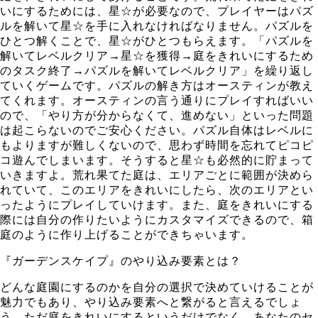
いにするためには、星☆が必要なので、プレイヤーはパズ
ルを解いて星☆を手に入れなければなりません。パズルを
ひとつ解くことで、星☆がひとつもらえます。「パズルを
解いてレベルクリア→星☆を獲得→庭をきれいにするため
のタスク終了→パズルを解いてレベルクリア」を繰り返し
ていくゲームです。パズルの解き方はオースティンが教え
てくれます。オースティンの言う通りにプレイすればいい
ので、「やり方が分からなくて、進めない」といった問題
は起こらないのでご安心ください。パズル自体はレベルに
もよりますが難しくないので、思わず時間を忘れてピコピ
コ遊んでしまいます。そうすると星☆も必然的に貯まって
いきますよ。荒れ果てた庭は、エリアごとに範囲が決めら
れていて、このエリアをきれいにしたら、次のエリアとい
ったようにプレイしていけます。また、庭をきれいにする
際には自分の作りたいようにカスタマイズできるので、箱
庭のように作り上げることができちゃいます。
『ガーデンスケイプ』のやり込み要素とは？
どんな庭園にするのかを自分の選択で決めていけることが
魅力でもあり、やり込み要素へと繋がると言えるでしょ
う。ただ庭をきれいにするというだけでなく、あなたのセ