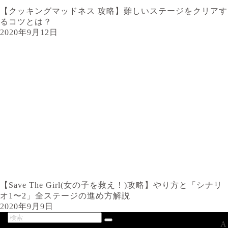
【クッキングマッドネス 攻略】難しいステージをクリアす
るコツとは？
2020年9月12日
【Save The Girl(女の子を救え！)攻略】やり方と「シナリ
オ1〜2」全ステージの進め方解説
2020年9月9日
A
最新記事