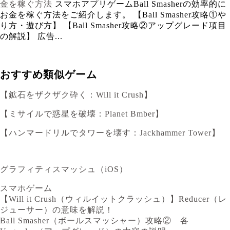
金を稼ぐ方法
スマホアプリゲームBall Smasherの効率的に
お金を稼ぐ方法をご紹介します。 【Ball Smasher攻略①や
り方・遊び方】 【Ball Smasher攻略②アップグレード項目
の解説】 広告...
おすすめ類似ゲーム
【鉱石をザクザク砕く：Will it Crush】
【ミサイルで惑星を破壊：Planet Bmber】
【ハンマードリルでタワーを壊す：Jackhammer Tower】
グラフィティスマッシュ（iOS）
スマホゲーム
【Will it Crush（ウィルイットクラッシュ）】Reducer（レ
ジューサー）の意味を解説！
Ball Smasher（ボールスマッシャー）攻略② 各