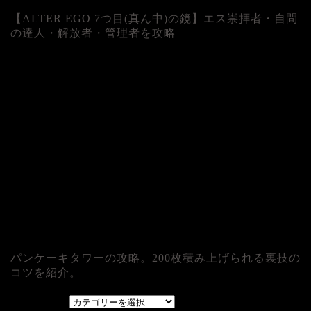
【ALTER EGO 7つ目(真ん中)の鏡】エス崇拝者・自問
の達人・解放者・管理者を攻略
パンケーキタワーの攻略。200枚積み上げられる裏技の
コツを紹介。
カテゴリー
カテゴリー