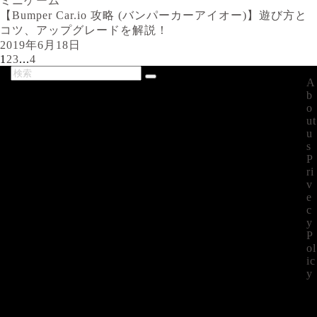
ミニゲーム
【Bumper Car.io 攻略 (バンパーカーアイオー)】遊び方と
コツ、アップグレードを解説！
2019年6月18日
1
2
3
...
4
A
最新記事
b
o
ut
u
s
P
ri
v
e
c
y
P
ol
ic
y
©