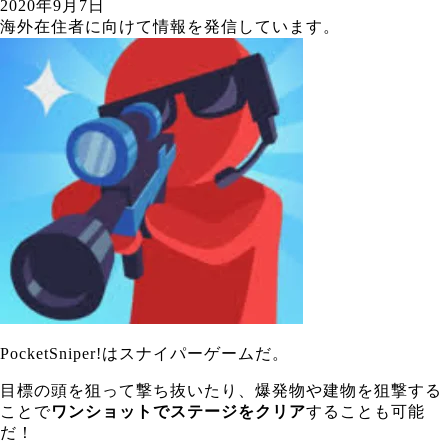
2020年9月7日
海外在住者に向けて情報を発信しています。
PocketSniper!はスナイパーゲームだ。
目標の頭を狙って撃ち抜いたり、爆発物や建物を狙撃する
ことで
ワンショットでステージをクリア
することも可能
だ！