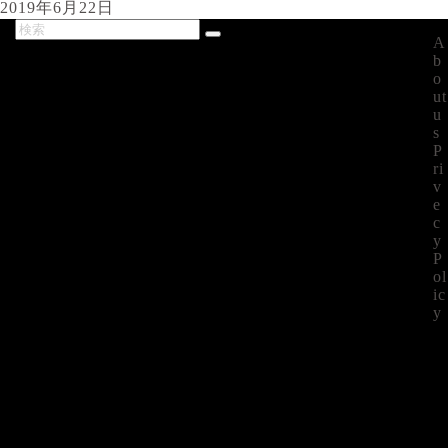
2019年6月22日
A
最新記事
b
o
ut
u
s
P
ri
v
e
c
y
P
ol
ic
y
©