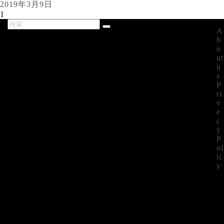
2019年3月9日
1
A
最新記事
b
o
ut
u
s
P
ri
v
e
c
y
P
ol
ic
y
©