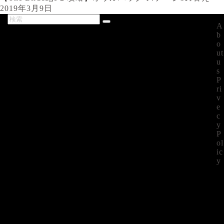
2019年3月9日
A
最新記事
b
o
ut
u
s
P
ri
v
e
c
y
P
ol
ic
y
©