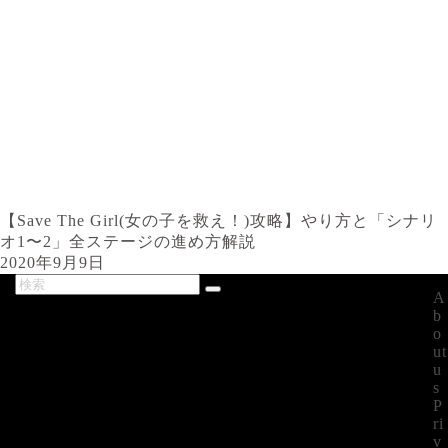
【Save The Girl(女の子を救え！)攻略】やり方と「シナリ
オ1〜2」全ステージの進め方解説
2020年9月9日
A
最新記事
b
o
ut
u
s
P
ri
v