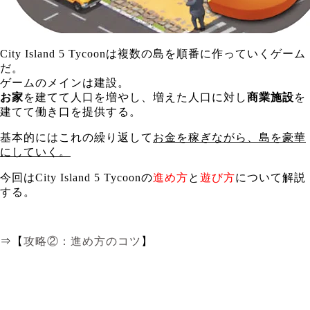
City Island 5 Tycoonは複数の島を順番に作っていくゲーム
だ。
ゲームのメインは建設。
お家
を建てて人口を増やし、増えた人口に対し
商業施設
を
建てて働き口を提供する。
基本的にはこれの繰り返して
お金を稼ぎながら、島を豪華
にしていく。
今回はCity Island 5 Tycoonの
進め方
と
遊び方
について解説
する。
⇒【
攻略②：進め方のコツ
】