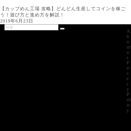
【カップめん工場 攻略】どんどん生産してコインを稼ご
う！遊び方と進め方を解説！
2019年6月23日
A
最新記事
b
o
ut
u
s
P
ri
v
e
c
y
P
ol
ic
y
©