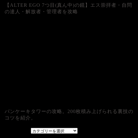
【ALTER EGO 7つ目(真ん中)の鏡】エス崇拝者・自問
の達人・解放者・管理者を攻略
パンケーキタワーの攻略。200枚積み上げられる裏技の
コツを紹介。
カテゴリー
カテゴリー
アーカイブ