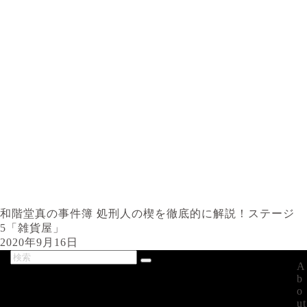
和階堂真の事件簿 処刑人の楔を徹底的に解説！ステージ
5「雑貨屋」
2020年9月16日
A
最新記事
b
o
ut