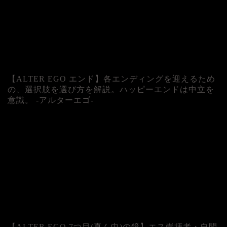
【ALTER EGO エンド】各エンディングを迎えるため
の、選択肢を選び方を解説。ハッピーエンドは中立を
意識。 -アルターエゴ-
【ALTER EGO 7つ目(真ん中)の鏡】エス崇拝者・自問