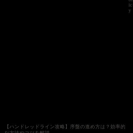
ic
y
©
【ハンドレッドライン攻略】序盤の進め方は？効率的
な方法やコツを解説