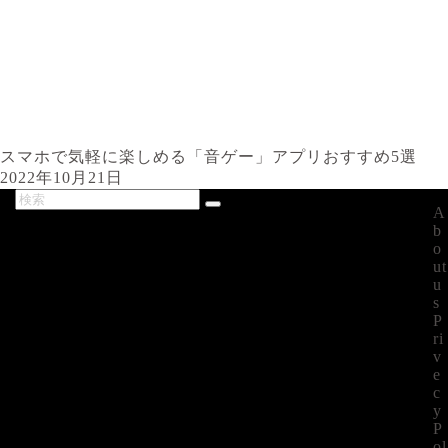
スマホで気軽に楽しめる「音ゲー」アプリおすすめ5選
2022年10月21日
A
最新記事
b
o
ut
u
s
P
ri
v
e
c
y
P
ol