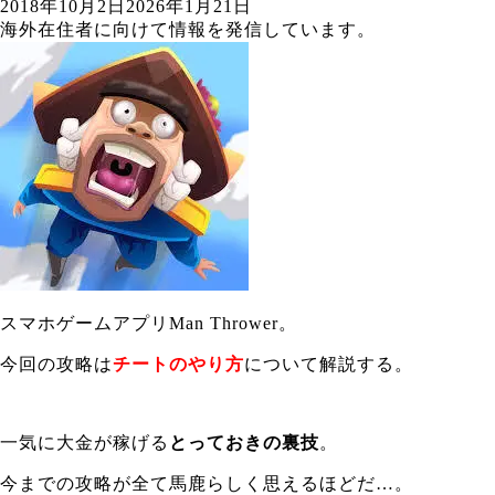
2018年10月2日
2026年1月21日
海外在住者に向けて情報を発信しています。
スマホゲームアプリMan Thrower。
今回の攻略は
チートのやり方
について解説する。
一気に大金が稼げる
とっておきの裏技
。
今までの攻略が全て馬鹿らしく思えるほどだ…。