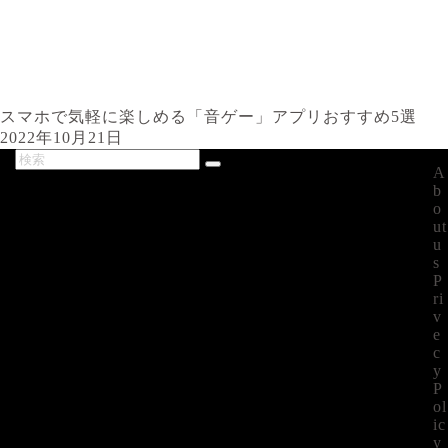
スマホで気軽に楽しめる「音ゲー」アプリおすすめ5選
2022年10月21日
A
最新記事
b
o
ut
u
s
P
ri
v
e
c
y
P
ol
ic
y