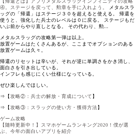
【帰還とは】アプリメタルスラッグインフィニティの攻略
④。ステージを戻って、勲章を手に入れよう。
メタルスラ
ッグの「帰還」はステージ３０を超えると使える。 帰還を
使うと、強化した兵士のレベルは０に戻る。 ステージもだ
いぶ前からやり直しとなる。 その代わり、勲...
メタルスラッグの攻略第一弾は以上。
放置ゲームはたくさんあるが、ここまでオプションのある
放置ゲームは久々。
帰還のリセットは辛いが、それが逆に単調さをかき消し、
面白さを引き出している。
インフレも感じにくい仕様になっている。
ぜひ楽しんでほしい。
⇒【
攻略②：兵士の解放・育成について
】
⇒【
攻略③：スラッグの使い方・獲得方法
】
ゲーム攻略
【随時更新中！】スマホゲームランキング2020！僕が選
ぶ、今年の面白いアプリを紹介