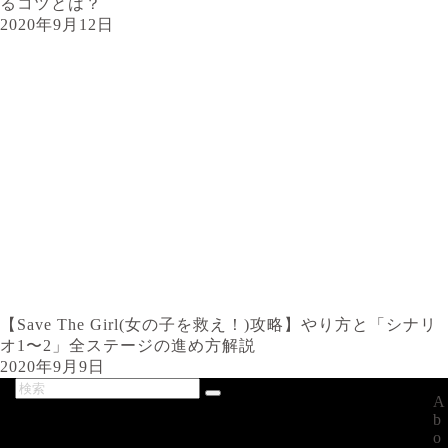
るコツとは？
2020年9月12日
【Save The Girl(女の子を救え！)攻略】やり方と「シナリ
オ1〜2」全ステージの進め方解説
2020年9月9日
A
最新記事
b
o