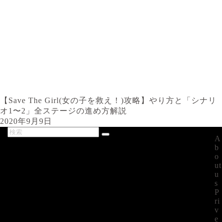
【Save The Girl(女の子を救え！)攻略】やり方と「シナリ
オ1〜2」全ステージの進め方解説
2020年9月9日
A
最新記事
b
o
ut
u
s
P
ri
v
e