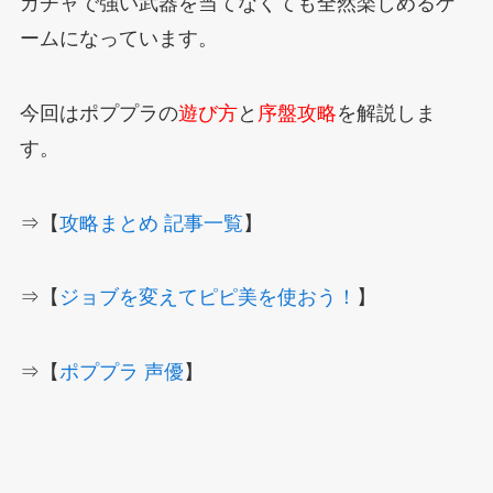
ガチャで強い武器を当てなくても全然楽しめるゲ
ームになっています。
今回はポププラの
遊び方
と
序盤攻略
を解説しま
す。
⇒【
攻略まとめ 記事一覧
】
⇒【
ジョブを変えてピピ美を使おう！
】
⇒【
ポププラ 声優
】