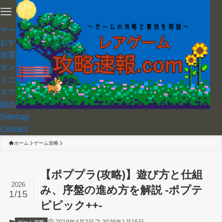
ゲーム紹介
おすすめゲーム
放置ゲーム
オンライン対戦ゲーム
ミニゲーム
スマホゲーム
脱出ゲーム
Sitemap
Contact
ホーム
ゲーム攻略
【ポププラ(攻略)】遊び方と仕組
2026
み、序盤の進め方を解説 -ポプテ
1/15
ピピック++-