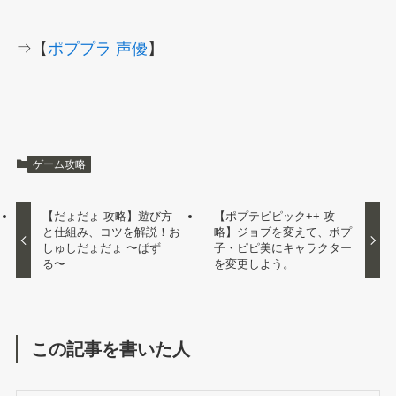
⇒【
ポププラ 声優
】
ゲーム攻略
【だょだょ 攻略】遊び方
【ポプテピピック++ 攻
と仕組み、コツを解説！お
略】ジョブを変えて、ポプ
しゅしだょだょ 〜ぱず
子・ピピ美にキャラクター
る〜
を変更しよう。
この記事を書いた人