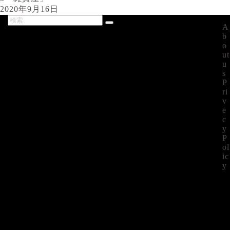
2020年9月16日
A
最新記事
b
o
ut
u
s
P
ri
v
e
c
y
P
ol
ic
y
©