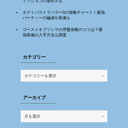
ミッションの進め方も
オクトパストラベラー0の攻略チャート！最強
パーティーの編成や装備も
ゴーストオブツシマの序盤攻略のコツは？最
強装備の入手方法も調査
カテゴリー
カ
テ
ゴ
リ
アーカイブ
ー
ア
ー
カ