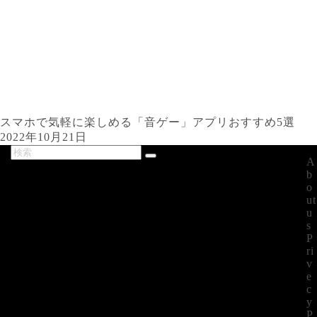
スマホで気軽に楽しめる「音ゲー」アプリおすすめ5選
2022年10月21日
A
最新記事
b
o
ut
u
s
P
ri
v
e
c
y
P