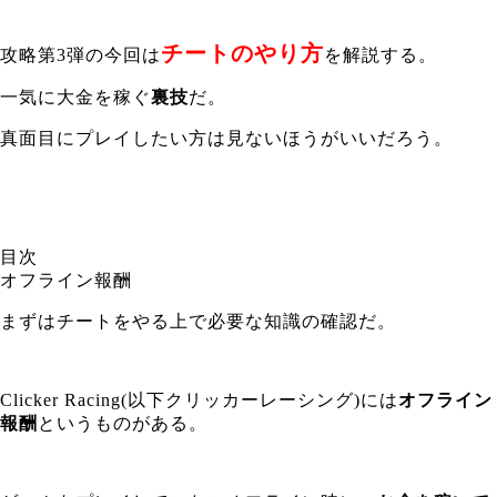
チートのやり方
攻略第3弾の今回は
を解説する。
一気に大金を稼ぐ
裏技
だ。
真面目にプレイしたい方は見ないほうがいいだろう。
目次
オフライン報酬
まずはチートをやる上で必要な知識の確認だ。
Clicker Racing(以下クリッカーレーシング)には
オフライン
報酬
というものがある。