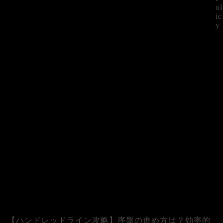
ol
ic
y
©
【ハンドレッドライン攻略】序盤の進め方は？効率的