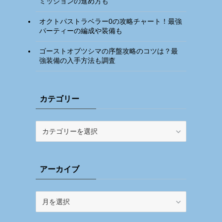
ミッションの進め方も
オクトパストラベラー0の攻略チャート！最強
パーティーの編成や装備も
ゴーストオブツシマの序盤攻略のコツは？最
強装備の入手方法も調査
カテゴリー
カ
テ
ゴ
リ
アーカイブ
ー
ア
ー
カ