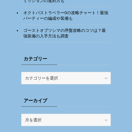
ミッションの進め方も
オクトパストラベラー0の攻略チャート！最強
パーティーの編成や装備も
ゴーストオブツシマの序盤攻略のコツは？最
強装備の入手方法も調査
カテゴリー
カ
テ
ゴ
リ
アーカイブ
ー
ア
ー
カ