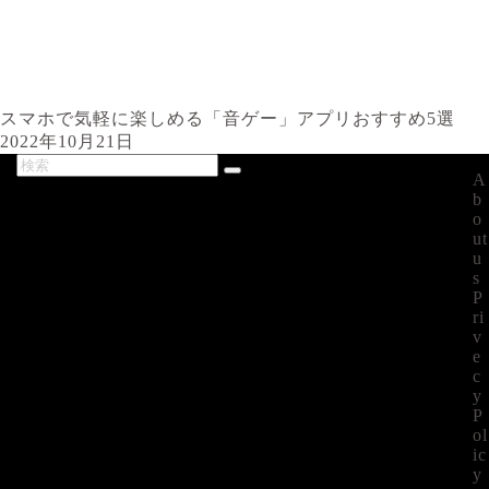
スマホで気軽に楽しめる「音ゲー」アプリおすすめ5選
2022年10月21日
A
最新記事
b
o
ut
u
s
P
ri
v
e
c
y
P
ol
ic
y