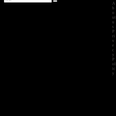
A
最新記事
b
o
ut
u
s
P
ri
v
e
c
y
P
ol
ic
y
©