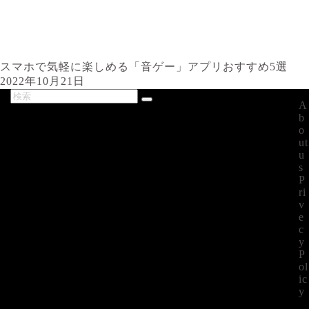
スマホで気軽に楽しめる「音ゲー」アプリおすすめ5選
2022年10月21日
A
最新記事
b
o
ut
u
s
P
ri
v
e
c
y
P
ol
ic
y