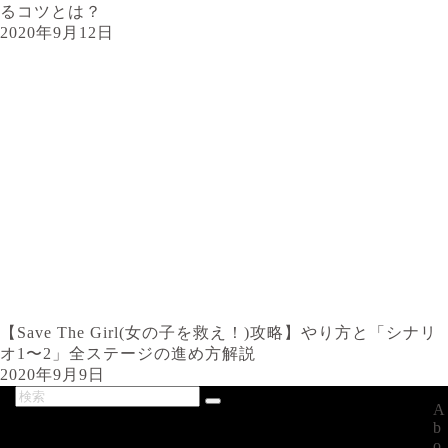
るコツとは？
2020年9月12日
【Save The Girl(女の子を救え！)攻略】やり方と「シナリ
オ1〜2」全ステージの進め方解説
2020年9月9日
A
最新記事
b
o