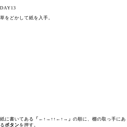
DAY13
草をどかして紙を入手。
紙に書いてある
「←↑→↑↑←↑→」
の順に、棚の取っ手にあ
る
ボタン
を押す。