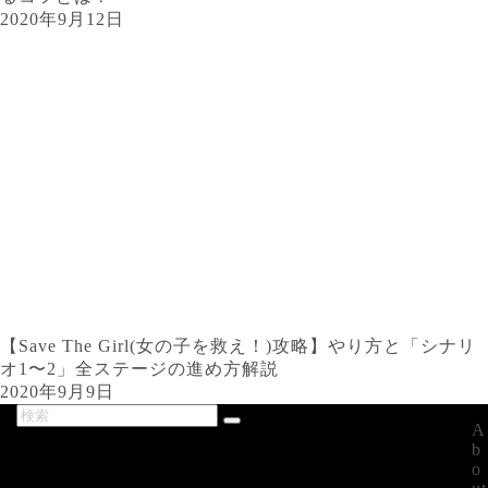
2020年9月12日
【Save The Girl(女の子を救え！)攻略】やり方と「シナリ
オ1〜2」全ステージの進め方解説
2020年9月9日
A
最新記事
b
o