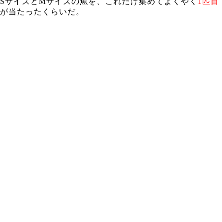
SサイズとMサイズの魚を、これだけ集めてよくやく
1匹目
が当たったくらいだ。