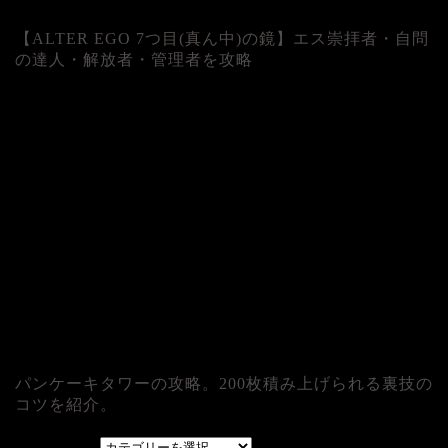
【ALTER EGO 7つ目(真ん中)の鏡】エス崇拝者・自問
の達人・解放者・管理者を攻略
パンケーキタワーの攻略。200枚積み上げられる裏技の
コツを紹介。
カテゴリー
カテゴリー