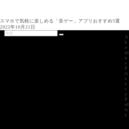
スマホで気軽に楽しめる「音ゲー」アプリおすすめ5選
2022年10月21日
A
最新記事
b
o
ut
u
s
P
ri
v
e
c
y
P
ol
ic
y
©