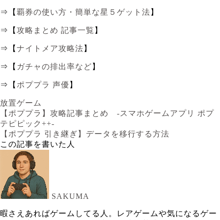
⇒【
覇券の使い方・簡単な星５ゲット法
】
⇒【
攻略まとめ 記事一覧
】
⇒【
ナイトメア攻略法
】
⇒【
ガチャの排出率など
】
⇒【
ポププラ 声優
】
放置ゲーム
【ポププラ】攻略記事まとめ -スマホゲームアプリ ポプ
テピピック++-
【ポププラ 引き継ぎ】データを移行する方法
この記事を書いた人
SAKUMA
暇さえあればゲームしてる人。レアゲームや気になるゲー