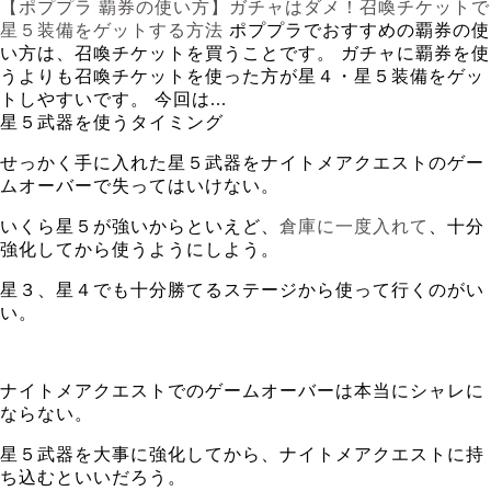
【ポププラ 覇券の使い方】ガチャはダメ！召喚チケットで
星５装備をゲットする方法
ポププラでおすすめの覇券の使
い方は、召喚チケットを買うことです。 ガチャに覇券を使
うよりも召喚チケットを使った方が星４・星５装備をゲッ
トしやすいです。 今回は...
星５武器を使うタイミング
せっかく手に入れた星５武器をナイトメアクエストのゲー
ムオーバーで失ってはいけない。
いくら星５が強いからといえど、
倉庫に一度入れて
、十分
強化してから使うようにしよう。
星３、星４でも十分勝てるステージから使って行くのがい
い。
ナイトメアクエストでのゲームオーバーは本当にシャレに
ならない。
星５武器を大事に強化してから、ナイトメアクエストに持
ち込むといいだろう。