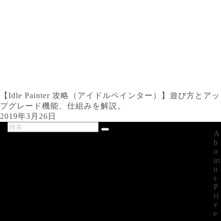
【Idle Painter 攻略（アイドルペインター）】遊び方とアッ
プグレード機能、仕組みを解説。
2019年3月26日
A
最新記事
b
o
ut
u
s
P
ri
v
e