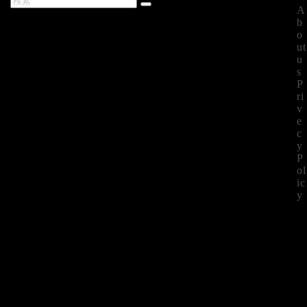
A
最新記事
b
o
ut
u
s
P
ri
v
e
c
y
P
ol
ic
y
©