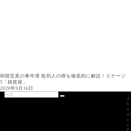
和階堂真の事件簿 処刑人の楔を徹底的に解説！ステージ
5「雑貨屋」
2020年9月16日
A
最新記事
b
o
ut
u
s
P