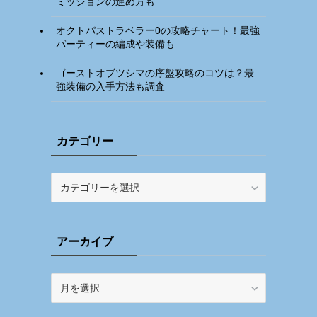
ミッションの進め方も
オクトパストラベラー0の攻略チャート！最強
パーティーの編成や装備も
ゴーストオブツシマの序盤攻略のコツは？最
強装備の入手方法も調査
カテゴリー
カ
テ
ゴ
リ
アーカイブ
ー
ア
ー
カ