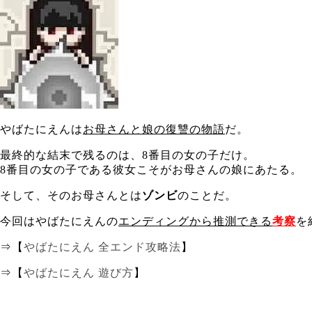
やばたにえんは
お母さんと娘の復讐の物語
だ。
最終的な結末で残るのは、8番目の女の子だけ。
8番目の女の子である彼女こそがお母さんの娘にあたる。
そして、そのお母さんとは
ゾンビ
のことだ。
今回はやばたにえんの
エンディングから推測できる
考察
を
⇒【
やばたにえん 全エンド攻略法
】
⇒【
やばたにえん 遊び方
】