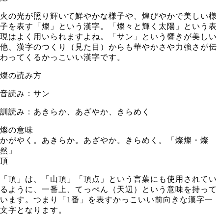
火の光が照り輝いて鮮やかな様子や、煌びやかで美しい様
子を表す「燦」という漢字。「燦々と輝く太陽」という表
現はよく用いられますよね。「サン」という響きが美しい
他、漢字のつくり（見た目）からも華やかさや力強さが伝
わってくるかっこいい漢字です。
燦の読み方
音読み：サン
訓読み：あきらか、あざやか、きらめく
燦の意味
かがやく。あきらか。あざやか。きらめく。「燦燦・燦
然」
頂
「頂」は、「山頂」「頂点」という言葉にも使用されてい
るように、一番上、てっぺん（天辺）という意味を持って
います。つまり「1番」を表すかっこいい前向きな漢字一
文字となります。