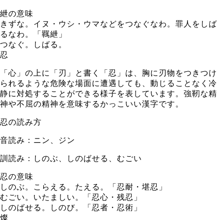
紲の意味
きずな。イヌ・ウシ・ウマなどをつなぐなわ。罪人をしば
るなわ。「羈紲」
つなぐ。しばる。
忍
「心」の上に「刃」と書く「忍」は、胸に刃物をつきつけ
られるような危険な場面に遭遇しても、動じることなく冷
静に対処することができる様子を表しています。強靭な精
神や不屈の精神を意味するかっこいい漢字です。
忍の読み方
音読み：ニン、ジン
訓読み：しのぶ、しのばせる、むごい
忍の意味
しのぶ。こらえる。たえる。「忍耐・堪忍」
むごい。いたましい。「忍心・残忍」
しのばせる。しのび。「忍者・忍術」
燦