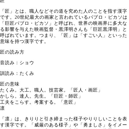
匠
「匠」とは、職人などその道を究めた人のことを指す漢字
です。20世紀最大の画家と言われているパブロ・ピカソは
「巨匠パブロ・ピカソ」と呼ばれ、世界の映画界に多大な
る影響を与えた映画監督・黒澤明さんも「巨匠黒澤明」と
呼ばれています。つまり、「匠」は「すごい人」といった
意味を持つ漢字です。
匠の読み方
音読み：ショウ
訓読み：たくみ
匠の意味
たくみ。大工。職人。技芸家。「匠人・画匠」
かしら。達人。先生。「巨匠・師匠」
工夫をこらす。考案する。「意匠」
凛
「凛」は、きりりと引き締まった様子やりりしいことを表
す漢字です。「威厳のある様子」や「勇ましさ」をイメー