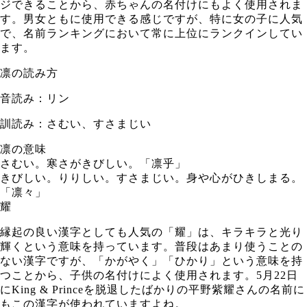
ジできることから、赤ちゃんの名付けにもよく使用されま
す。男女ともに使用できる感じですが、特に女の子に人気
で、名前ランキングにおいて常に上位にランクインしてい
ます。
凛の読み方
音読み：リン
訓読み：さむい、すさまじい
凛の意味
さむい。寒さがきびしい。「凛乎」
きびしい。りりしい。すさまじい。身や心がひきしまる。
「凛々」
耀
縁起の良い漢字としても人気の「耀」は、キラキラと光り
輝くという意味を持っています。普段はあまり使うことの
ない漢字ですが、「かがやく」「ひかり」という意味を持
つことから、子供の名付けによく使用されます。5月22日
にKing & Princeを脱退したばかりの平野紫耀さんの名前に
もこの漢字が使われていますよね。