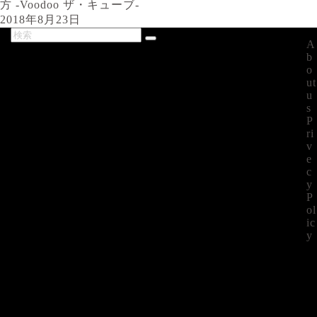
方 -Voodoo ザ・キューブ-
2018年8月23日
A
最新記事
b
o
ut
u
s
P
ri
v
e
c
y
P
ol
ic
y
©