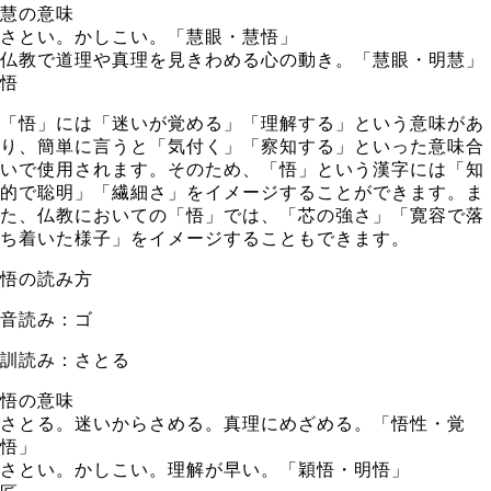
慧の意味
さとい。かしこい。「慧眼・慧悟」
仏教で道理や真理を見きわめる心の動き。「慧眼・明慧」
悟
「悟」には「迷いが覚める」「理解する」という意味があ
り、簡単に言うと「気付く」「察知する」といった意味合
いで使用されます。そのため、「悟」という漢字には「知
的で聡明」「繊細さ」をイメージすることができます。ま
た、仏教においての「悟」では、「芯の強さ」「寛容で落
ち着いた様子」をイメージすることもできます。
悟の読み方
音読み：ゴ
訓読み：さとる
悟の意味
さとる。迷いからさめる。真理にめざめる。「悟性・覚
悟」
さとい。かしこい。理解が早い。「穎悟・明悟」