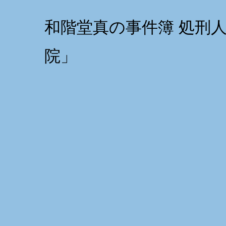
和階堂真の事件簿 処刑人
院」