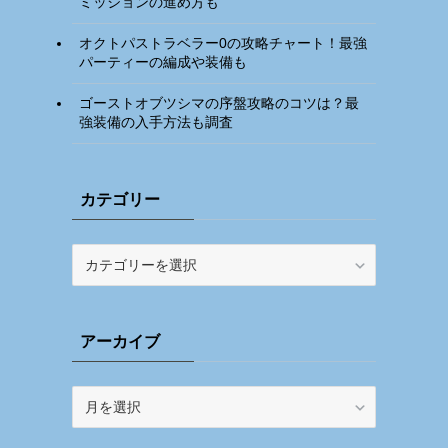
ミッションの進め方も
オクトパストラベラー0の攻略チャート！最強
病
パーティーの編成や装備も
ゴーストオブツシマの序盤攻略のコツは？最
強装備の入手方法も調査
カテゴリー
カ
テ
ゴ
リ
アーカイブ
ー
ア
ー
カ