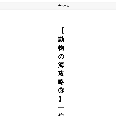
ホーム
ゲーム攻略
【
動
物
の
海
攻
略
③
】
一