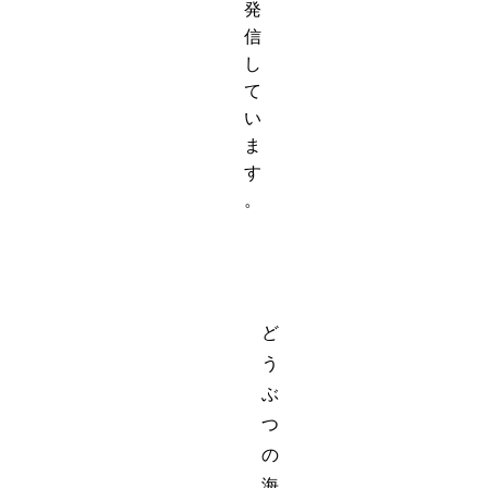
発
信
し
て
い
ま
す
。
ど
う
ぶ
つ
の
海