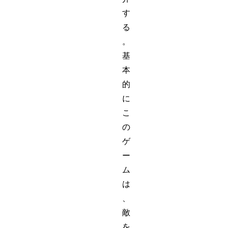
す
る
。
基
本
的
に
こ
の
ゲ
ー
ム
は
、
敵
を