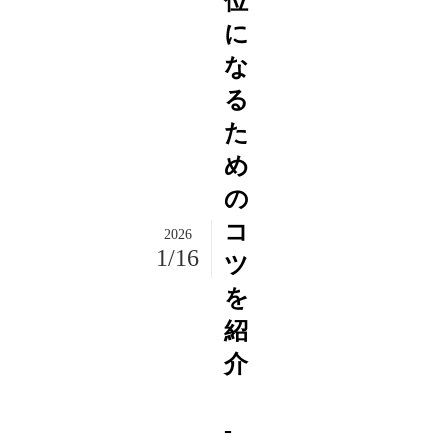
位
に
な
る
た
め
の
コ
2026
1/16
ツ
を
紹
介
-