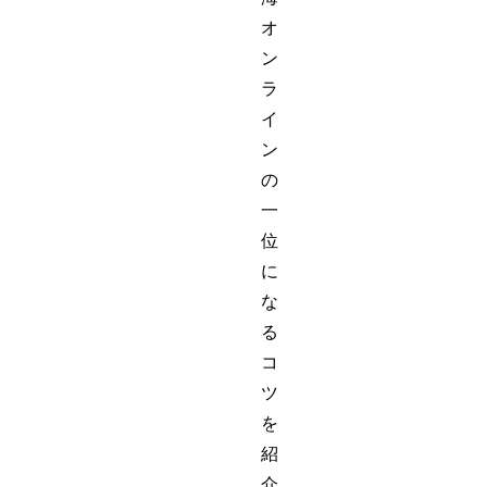
オ
ン
ラ
イ
ン
の
一
位
に
な
る
コ
ツ
を
紹
介