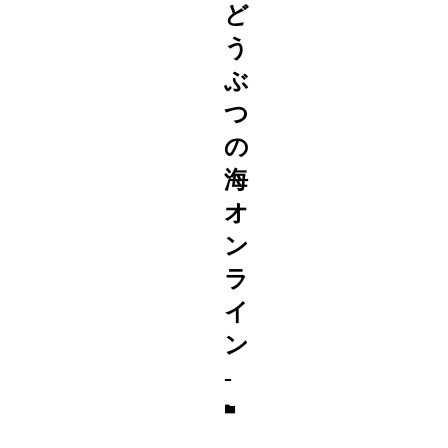
ど
う
ぶ
つ
の
海
オ
ン
ラ
イ
ン
-
ゲ
ー
ム