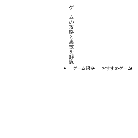
ゲ
ー
ム
の
攻
略
と
裏
技
を
解
説
ゲーム紹介
おすすめゲーム