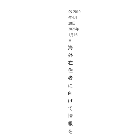
攻
略
2019
年4月
28日
2026年
1月16
日
海
外
在
住
者
に
向
け
て
情
報
を