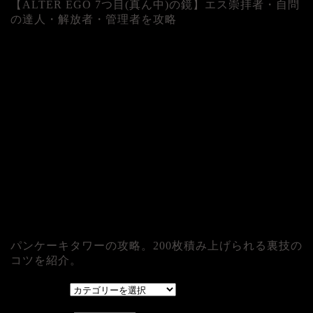
【ALTER EGO 7つ目(真ん中)の鏡】エス崇拝者・自問
の達人・解放者・管理者を攻略
パンケーキタワーの攻略。200枚積み上げられる裏技の
コツを紹介。
カテゴリー
カテゴリー
アーカイブ