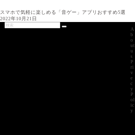
スマホで気軽に楽しめる「音ゲー」アプリおすすめ5選
2022年10月21日
A
最新記事
b
o
ut
u
s
P
ri
v
e
c
y
P
ol
ic
y
©