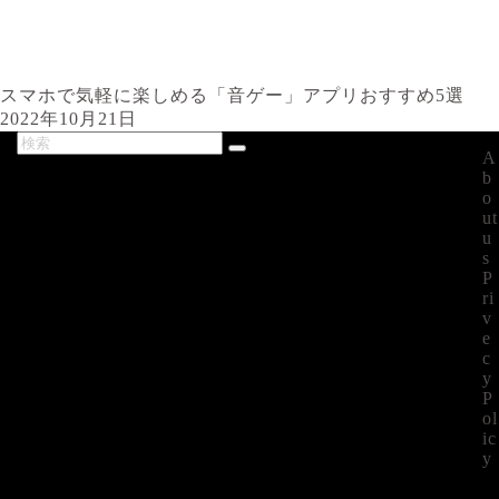
スマホで気軽に楽しめる「音ゲー」アプリおすすめ5選
2022年10月21日
A
最新記事
b
o
ut
u
s
P
ri
v
e
c
y
P
ol
ic
y
©