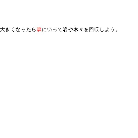
大きくなったら
森
にいって
岩
や
木々
を回収しよう。