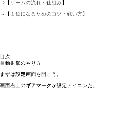
⇒【
ゲームの流れ・仕組み
】
⇒【
１位になるためのコツ・戦い方
】
目次
自動射撃のやり方
まずは
設定画面
を開こう。
画面右上の
ギアマーク
が設定アイコンだ。