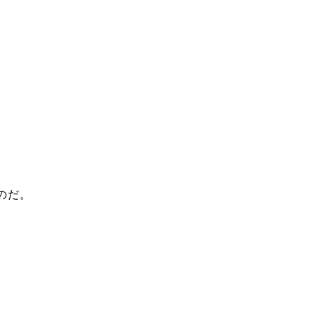
のだ。
。