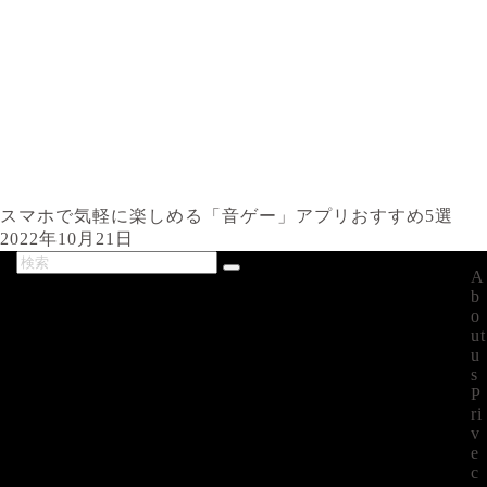
スマホで気軽に楽しめる「音ゲー」アプリおすすめ5選
2022年10月21日
A
最新記事
b
o
ut
u
s
P
ri
v
e
c