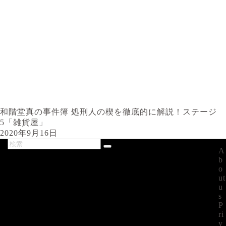
和階堂真の事件簿 処刑人の楔を徹底的に解説！ステージ
5「雑貨屋」
2020年9月16日
A
最新記事
b
o
ut
u
s
P
ri
v