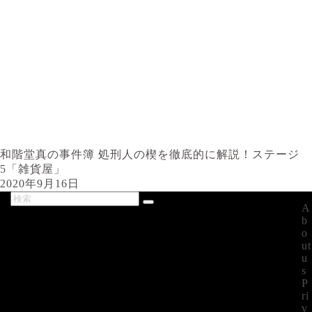
和階堂真の事件簿 処刑人の楔を徹底的に解説！ステージ
5「雑貨屋」
2020年9月16日
A
最新記事
b
o
ut
u
s
P
ri
v