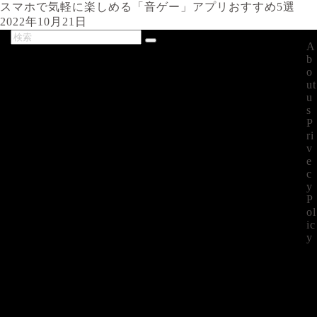
スマホで気軽に楽しめる「音ゲー」アプリおすすめ5選
2022年10月21日
A
最新記事
b
o
ut
u
s
P
ri
v
e
c
y
P
ol
ic
y
©